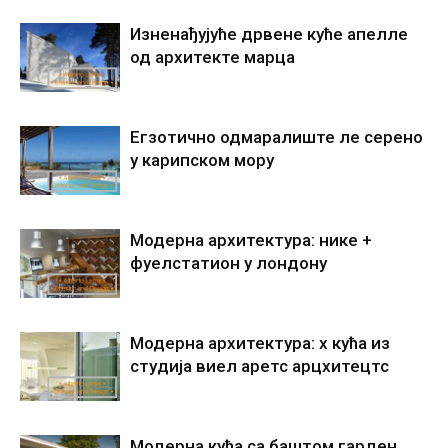
Изненађујуће дрвене куће апелле
од архитекте марца
Егзотично одмаралиште ле серено
у карипском мору
Модерна архитектура: нике +
фуелстатион у лондону
Модерна архитектура: х кућа из
студија виел аретс арцхитецтс
Модерна кућа са баштом гарден