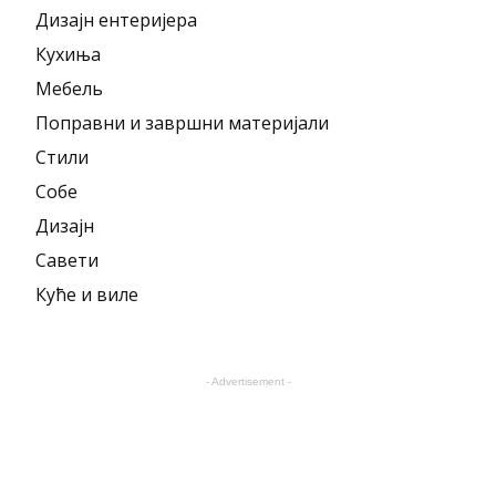
Дизајн ентеријера
Кухиња
Мебель
Поправни и завршни материјали
Стили
Собе
Дизајн
Савети
Куће и виле
- Advertisement -