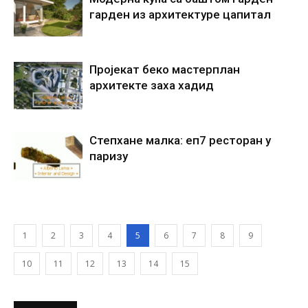
гарден из архитектуре цапитал
Пројекат беко мастерплан
архитекте заха хадид
Степхане малка: еп7 ресторан у
паризу
1
2
3
4
5
6
7
8
9
10
11
12
13
14
15