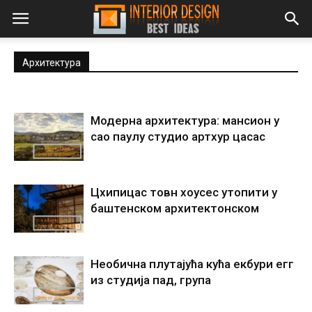
Архитектура
Модерна архитектура: мансион у
сао паулу студио артхур цасас
Цхипицас товн хоусес утопити у
баштенском архитектонском
Необична плутајућа кућа екбури егг
из студија пад, група