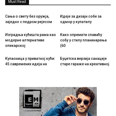
Must Read
Сања о свету без оружја,
Идеје за дизајн собе за
заједно с педром рејесом
одмор у купатилу
Изградња кућишта рама као
Како опремити спаваћу
модерне алтернативе
собу у стилу планинарења
опекарској
(60
Купаоница у приватној кући:
Буџетска верзија санације
45 савремених идеја на
старе гараже на креативној