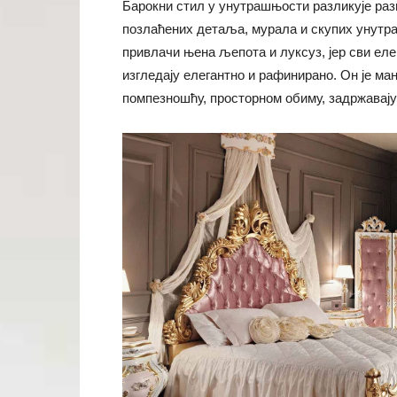
Барокни стил у унутрашњости разликује раз
позлаћених детаља, мурала и скупих унутра
привлачи њена љепота и луксуз, јер сви еле
изгледају елегантно и рафинирано. Он је м
помпезношћу, просторном обиму, задржавајућ