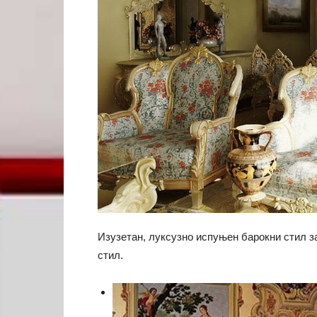
Изузетан, луксузно испуњен барокни стил з
стил.