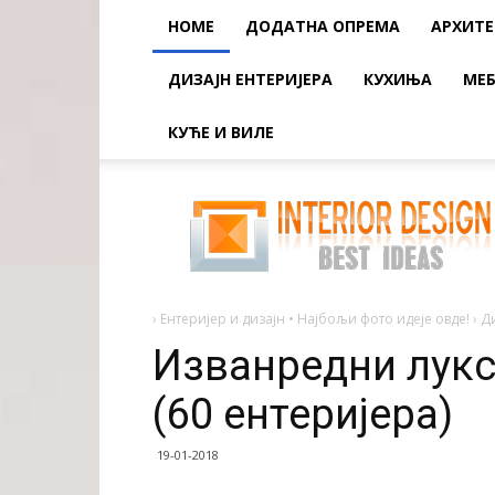
HOME
ДОДАТНА ОПРЕМА
АРХИТЕ
ДИЗАЈН ЕНТЕРИЈЕРА
КУХИЊА
МЕБ
КУЋЕ И ВИЛЕ
Изванредни
луксуз
барокног
стила
(60
ентеријера)
›
Ентеријер и дизајн • Најбољи фото идеје овде!
›
Д
Изванредни лукс
(60 ентеријера)
19-01-2018