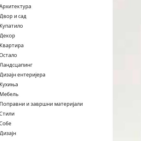
Архитектура
Двор и сад
Купатило
Декор
Квартира
Остало
Ландсцапинг
Дизајн ентеријера
Кухиња
Мебель
Поправни и завршни материјали
Стили
Собе
Дизајн