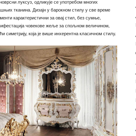
новрсни луксуз, одликује се употребом многих
шњих тканина. Дизајн у барокном стилу у све време
менти карактеристични за овај стил, без сумње,
анифестација човекове жеље за спољном величином,
и симетрију, која је више инхерентна класичном стилу.