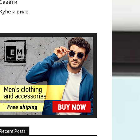
Савети
Куће и виле
Recent Posts