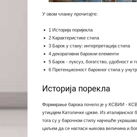
У овом чланку прочитајте:
1 Историја поријекла
2 Карактеристике стила
3 Барок у стану: интерпретација стила
4 декоративни барокни елементи
5 Барок - луксуз, богатство, удобност и 
6 Претенциозност барокног стила у унут
Историја порекла
Формирање барока почело је у КСВИИ - КСВИ
утицајем Католичке цркве. Из италијанског б
тога су у барочном стилу најчешће украшав
циљем да се нагласи њихова величина и бог