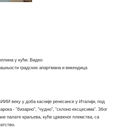
топлина у кући. Видео
рашњости градских апартмана и викендица
ИИ веку у доба касније ренесансе у Италији, под
арока - "бизарно", "чудно", "склоно ексцесима". Због
ане палате краљева, куће црквеног племства, са
атство.