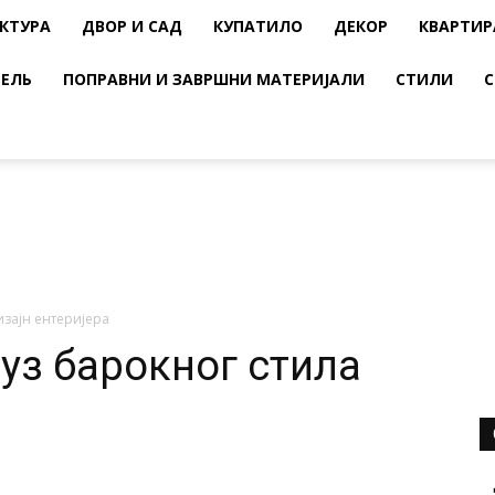
КТУРА
ДВОР И САД
КУПАТИЛО
ДЕКОР
КВАРТИР
ЕЛЬ
ПОПРАВНИ И ЗАВРШНИ МАТЕРИЈАЛИ
СТИЛИ
С
изајн ентеријера
уз барокног стила