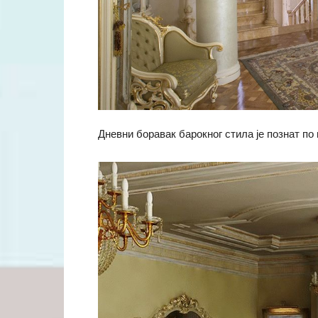
Дневни боравак барокног стила је познат по