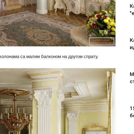
К
"
К
и
 колонама са малим балконом на другом спрату.
М
с
1
б