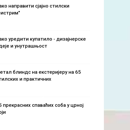
ако направити сјајно стилски
еистрим"
ако уредити купатило - дизајнерске
деје и унутрашњост
етал блиндс на екстеријеру на 65
тилских и практичних
5 прекрасних спаваћих соба у црној
оји