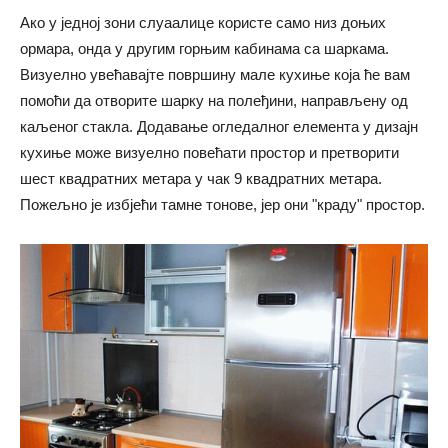
Ако у једној зони слуаалице користе само низ доњих
ормара, онда у другим горњим кабинама са шаркама.
Визуелно увећавајте површину мале кухиње која ће вам
помоћи да отворите шарку на полеђини, направљену од
каљеног стакла. Додавање огледалног елемента у дизајн
кухиње може визуелно повећати простор и претворити
шест квадратних метара у чак 9 квадратних метара.
Пожељно је избјећи тамне тонове, јер они "краду" простор.