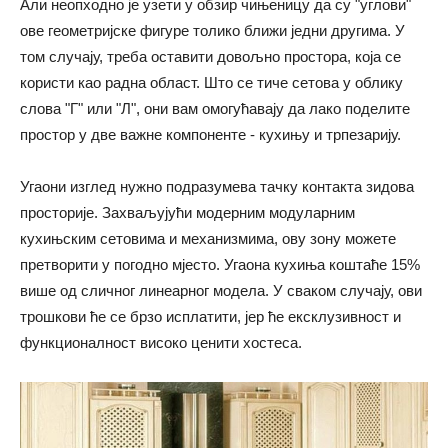
Али неопходно је узети у обзир чињеницу да су "углови"
ове геометријске фигуре толико ближи једни другима. У
том случају, треба оставити довољно простора, која се
користи као радна област. Што се тиче сетова у облику
слова "Г" или "Л", они вам омогућавају да лако поделите
простор у две важне компоненте - кухињу и трпезарију.
Угаони изглед нужно подразумева тачку контакта зидова
просторије. Захваљујући модерним модуларним
кухињским сетовима и механизмима, ову зону можете
претворити у погодно мјесто. Угаона кухиња коштаће 15%
више од сличног линеарног модела. У сваком случају, ови
трошкови ће се брзо исплатити, јер ће ексклузивност и
функционалност високо ценити хостеса.