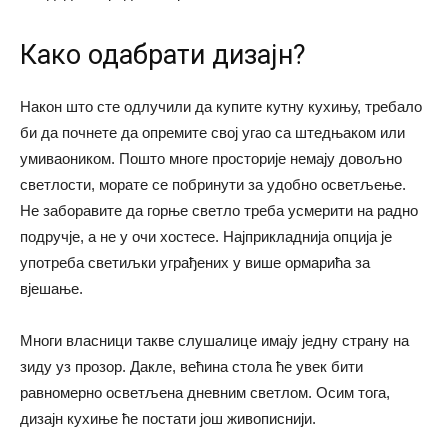
Како одабрати дизајн?
Након што сте одлучили да купите кутну кухињу, требало
би да почнете да опремите свој угао са штедњаком или
умиваоником. Пошто многе просторије немају довољно
светлости, морате се побринути за удобно осветљење.
Не заборавите да горње светло треба усмерити на радно
подручје, а не у очи хостесе. Најприкладнија опција је
употреба светиљки уграђених у више ормарића за
вјешање.
Многи власници такве слушалице имају једну страну на
зиду уз прозор. Дакле, већина стола ће увек бити
равномерно осветљена дневним светлом. Осим тога,
дизајн кухиње ће постати још живописнији.