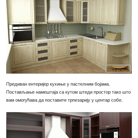
Предиван ентеријер кухиње у пастелним бојама.
Постављање намештаја са кутом штеди простор тако што
вам омогућава да поставите трпезарију у центар собе.