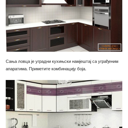
Сања ловца је уградни кухињски намјештај са уграђеним
апаратима. Приметите комбинацију боја.