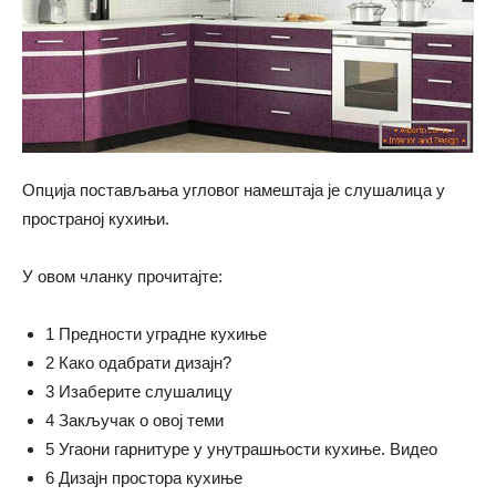
Опција постављања угловог намештаја је слушалица у
пространој кухињи.
У овом чланку прочитајте:
1 Предности уградне кухиње
2 Како одабрати дизајн?
3 Изаберите слушалицу
4 Закључак о овој теми
5 Угаони гарнитуре у унутрашњости кухиње. Видео
6 Дизајн простора кухиње