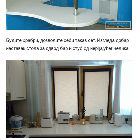
Будите храбри, дозволите себи такав сет. Изгледа добар
наставак стола за одвод бар и стуб од нерђајућег челика.