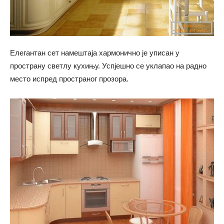
Елегантан сет намештаја хармонично је уписан у
пространу светлу кухињу. Успјешно се уклапао на радно
место испред пространог прозора.