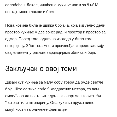
ослобођен. Дакле, чишћење кухиње чак и за 9 м² М
постаје много лакше и брже.
Нова новина била је шипка бројача, која визуелно дели
простор кухиње у две зоне: радни простор и простор за
одмор. Поред тога, одлично изгледа у било ком
ентеријеру. Због тога многи произвођачи представљају
овај елемент у разним варијацијама облика и боја.
Закључак о овој теми
Дизајн кут кухиња за малу собу треба да буде светле
боје. Што се тиче собе 9 квадратних метара, то вам
омогућава да поставите дугачак апартман користећи
"острво" или штоперицу. Ова кухиња пружа више
могућности за оличење фантазије