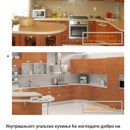
Унутрашњост угаљске кухиње ће изгледати добро на