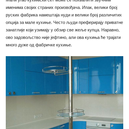
именима својих страних произвођача. Ипак, велики број
руских фабрика намештаја нуди и велики број различитих
опција за мале кухиње. Често људи преферирају приватне
занатлије који узимају у обзир све жеље купца. Наравно,
ово задовољство није јефтино, али ова кухиња ће трајати
много дуже од фабричке кухиње.