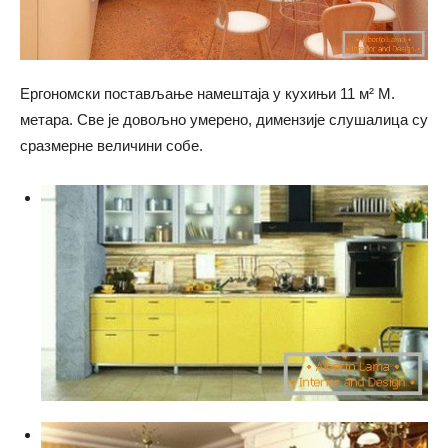
Ергономски постављање намештаја у кухињи 11 м² М.
метара. Све је довољно умерено, димензије слушалица су
сразмерне величини собе.