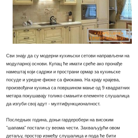
Сви знају да су модерни кухињски сетови направљени на
модуларној основи. Купац ће имати среће ако пронађе
намештај који садржи и пространи ормар за кухињске
посуде и уредне фиоке са фиокама. На крају крајева,
произвођачи кухиња са површином мање од 9 квадратних
метара покушавају толико смањити елементе слушалица
да изгуби свој адут - мултифункционалност.
Последњих година, доњи гардеробери на високим
"шапама" постали су веома чести. Захваљујући овом
детаљу, простор између слушалица и пода ће бити