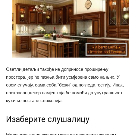
Светли детаљи такође не доприносе проширењу
простора, јер ће пажња бити усмјерена само на њих. У
овом случају, сама соба "бежи" од погледа гостију. Ипак,
прекрасан декор намјештаја ће помоћи да унутрашњост
кухиње постане сложенија.
Изаберите слушалицу
Мали угао кухињски сет може се похвалити звучним