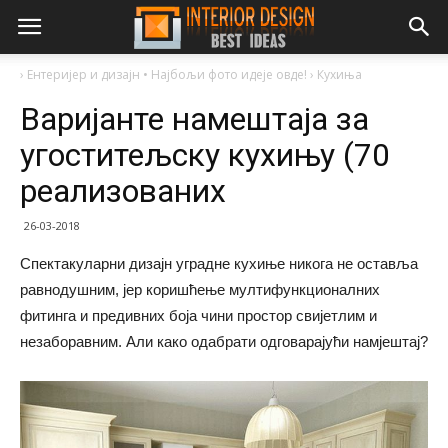
›
Ентеријер и дизајн • Најбољи фото идеје овде!
›
Кухиња
Варијанте намештаја за
угоститељску кухињу (70
реализованих
26-03-2018
Спектакуларни дизајн уградне кухиње никога не оставља
равнодушним, јер коришћење мултифункционалних
фитинга и предивних боја чини простор свијетлим и
незаборавним. Али како одабрати одговарајући намјештај?