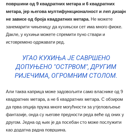
површини од 9 квадратних метара и 6 квадратних
метара, јер његова мултифункционалност и леп дизајн
не зависе од броја квадратних метара.
Не можете
занемарити чињеницу да кухињски сет има много фиоке.
Дакле, у кухињи можете спремити пуно ствари и
истовремено одржавати ред.
УГАО КУХИЊА ЈЕ САВРШЕНО
ДОПУЊЕНО "ОСТРВОМ", ДРУГИМ
РИЈЕЧИМА, ОГРОМНИМ СТОЛОМ.
Али таква каприца може задовољити само власнике од 9
квадратних метара, а не 6 квадратних метара. С обзиром
да прва опција пружа многе могућности за утјеловљење
фантазије, онда су његове предности реда веће од оних у
другом. Једна од њих је да посебан сто може послужити
као додатна радна површина.