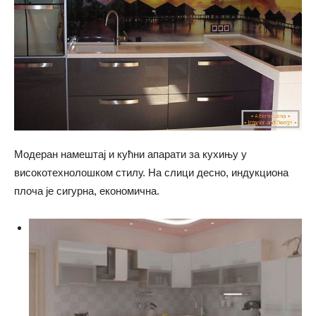
Модеран намештај и кућни апарати за кухињу у
високотехнолошком стилу. На слици десно, индукциона
плоча је сигурна, економична.