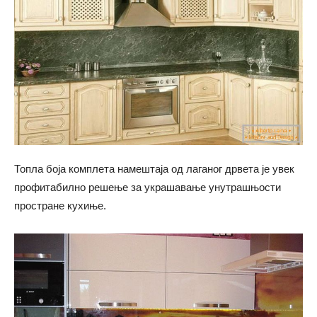
Топла боја комплета намештаја од лаганог дрвета је увек
профитабилно решење за украшавање унутрашњости
простране кухиње.