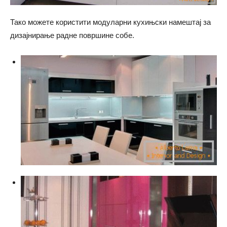
Тако можете користити модуларни кухињски намештај за
дизајнирање радне површине собе.