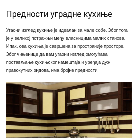
Предности уградне кухиње
Угаони изглед кухиње је идеалан за мале собе. Због тога
је у великој потражњи међу власницима малих станова.
Ипак, ова кухиња је савршена за пространије просторе.
Због чињенице да вам угаони изглед омогућава
постављање кухињског намештаја и уређаја дуж
правокутних зидова, има бројне предности.