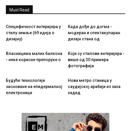
Must Read
Специфичност ентеријера у
Када дође до догма -
стилу земље (69 идеја о
модеран и спектакуларан
дизајну)
дизајн стана од
Власницима малих балкона
Који су стилови ентеријера -
- неке корисне препоруке о
више од 30 примера
фотографија
Будуће технологије
Нова метро станица у
засноване на епидермалној
саудијској арабији из заха
електроници
хадид