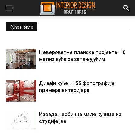
Куће и виле
Невероватне планске пројекте: 10
малих кућа са запањујућим
Дизајн куће +155 фотографија
примера ентеријера
Израда необичне мале кућице из
студије јва