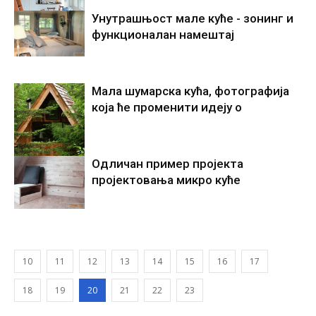
Унутрашњост мале куће - зонинг и
функционалан намештај
Мала шумарска кућа, фотографија
која ће променити идеју о
Одличан пример пројекта
пројектовања микро куће
10
11
12
13
14
15
16
17
18
19
20
21
22
23