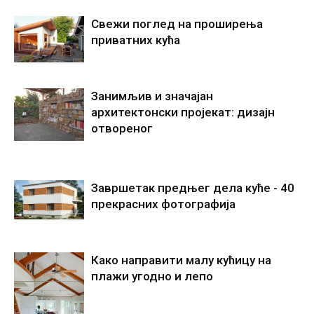
Свежи поглед на проширења
приватних кућа
Занимљив и значајан
архитектонски пројекат: дизајн
отвореног
Завршетак предњег дела куће - 40
прекрасних фотографија
Како направити малу кућицу на
плажи угодно и лепо