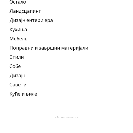
Остало
Ландсцапинг
Дизајн ентеријера
Кухиња
Мебель
Поправни и завршни материјали
Стили
Собе
Дизајн
Савети
Куће и виле
- Advertisement -