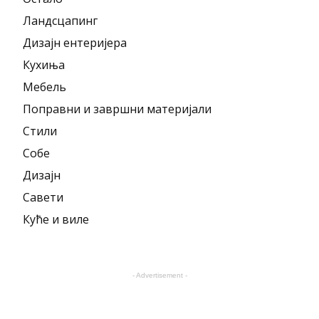
Ландсцапинг
Дизајн ентеријера
Кухиња
Мебель
Поправни и завршни материјали
Стили
Собе
Дизајн
Савети
Куће и виле
- Advertisement -