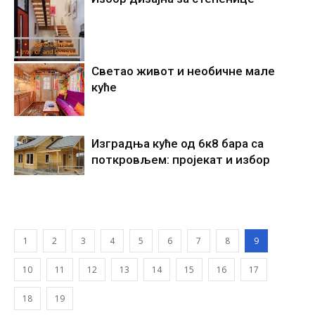
Светао живот и необичне мале
куће
Изградња куће од 6к8 бара са
поткровљем: пројекат и избор
1
2
3
4
5
6
7
8
9
10
11
12
13
14
15
16
17
18
19