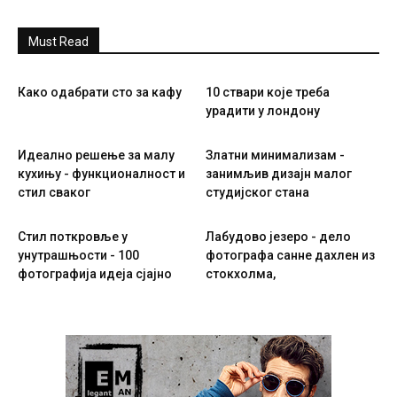
Must Read
Како одабрати сто за кафу
10 ствари које треба
урадити у лондону
Идеално решење за малу
Златни минимализам -
кухињу - функционалност и
занимљив дизајн малог
стил сваког
студијског стана
Стил поткровље у
Лабудово језеро - дело
унутрашњости - 100
фотографа санне дахлен из
фотографија идеја сјајно
стокхолма,