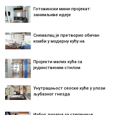
Готовински мини-пројекат:
занимљиве идеје
Снемалац је претворио обичан
комби у модерну кућу на
Пројекти малих кућа са
јединственим стилом
Унутрашњост сеоске куће у улози
љубазног гнезда
Избор дизајна за степенице