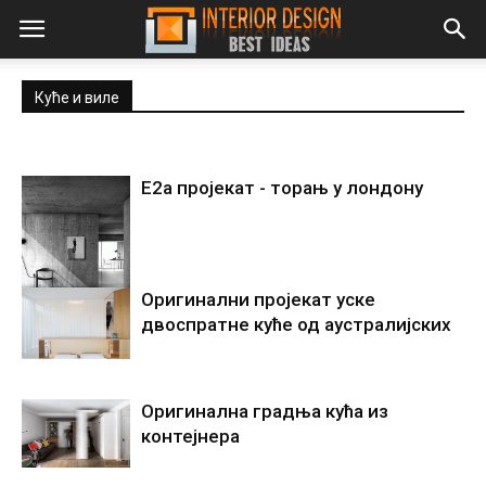
Куће и виле
Е2а пројекат - торањ у лондону
Оригинални пројекат уске
двоспратне куће од аустралијских
Оригинална градња кућа из
контејнера