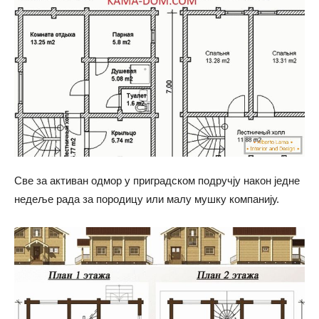
Све за активан одмор у приградском подручју након једне
недеље рада за породицу или малу мушку компанију.