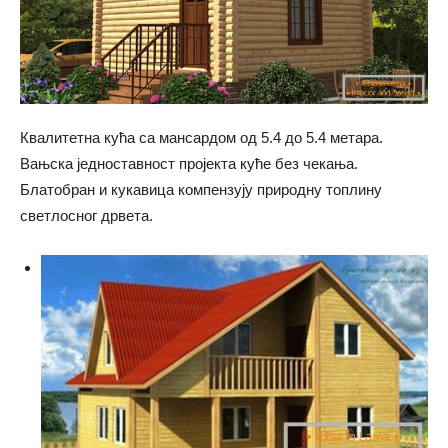
Квалитетна кућа са мансардом од 5.4 до 5.4 метара.
Вањска једноставност пројекта куће без чекања.
Блатобран и кукавица компензују природну топлину
светлосног дрвета.