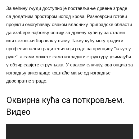
За већину људи доступно је постављање дрвене зграде
са додатним простором испод крова. Разноврсни готови
пројекти омогућавају сваком власнику приградске области
да изабере најбољу опцију за дрвену кућицу за стални
или сезонски боравак у њему. Такву кућу могу градити
професионални градитељи који раде на принципу "кључ у
руке", а сами можете сама изградити структуру, узимајући
у обзир савјете стручњака. У сваком случају, ова опција за
изградњу викендице коштаће мање од изградње
двоспратне зграде.
Оквирна кућа са поткровљем.
Видео