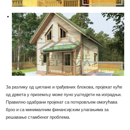
За разлику од циглане и грађевних блокова, пројекат куће
од дрвета у приземљу може пуно уштедјети на изградњи.
Правилно одабрани пројекат са поткровљем омогућава
брзо и са минималним финансијским улагањима за
решавање стамбеног проблема.