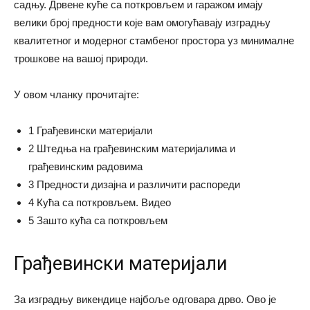
садњу. Дрвене куће са поткровљем и гаражом имају
велики број предности које вам омогућавају изградњу
квалитетног и модерног стамбеног простора уз минималне
трошкове на вашој природи.
У овом чланку прочитајте:
1 Грађевински материјали
2 Штедња на грађевинским материјалима и
грађевинским радовима
3 Предности дизајна и различити распореди
4 Кућа са поткровљем. Видео
5 Зашто кућа са поткровљем
Грађевински материјали
За изградњу викендице најбоље одговара дрво. Ово је