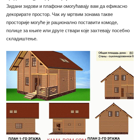
Зидани зидови и плафони омогућавају вам да ефикасно
декорирате простор. Чак иу мртвим зонама такве
просторије могуће је рационално поставити комоде,
полице за књиге или друге ствари које захтевају посебно
складиштење.