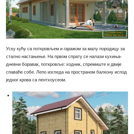
Уску кућу са поткровљем и гаражом за малу породицу за
стално настањење. На првом спрату се налази кухиња-
дневни боравак, поткровље: ходник, спремиште и двије
спаваће собе. Лепо изгледа на пространом балкону испод
једног крова са пентхоусеом.