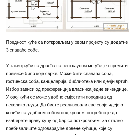
Предност куће са поткровљем у овом пројекту су додатне
3 спаваће собе.
У таквој кући са дрвећа са пентхаусом могуће је опремити
премисе било које сврхе. Може бити спаваћа соба,
гостињска соба, канцеларија, библиотека или дјечји вртић.
Избор зависи од преференција власника једне викендице.
У овој кући се може удобно смјестити породица од
неколико људи. Да бисте реализовали све своје идеје о
кочићи са удобном собом под кровом, потребно је да
изаберете праву кућу од бар са поткровљем. За стално
пребивалиште одговарајуће дрвене кућице, које су