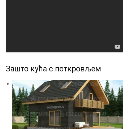
Зашто кућа с поткровљем