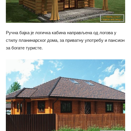
Ручна бајка је логичка кабина направљена од логова у
стилу планинарског дома, за приватну употребу и пансион
за богате туристе.