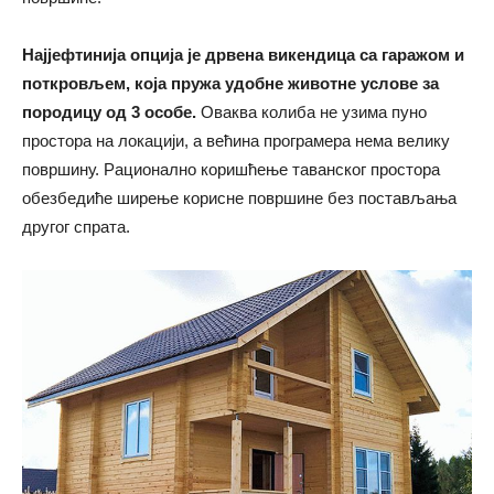
Најјефтинија опција је дрвена викендица са гаражом и
поткровљем, која пружа удобне животне услове за
породицу од 3 особе.
Оваква колиба не узима пуно
простора на локацији, а већина програмера нема велику
површину. Рационално коришћење таванског простора
обезбедиће ширење корисне површине без постављања
другог спрата.