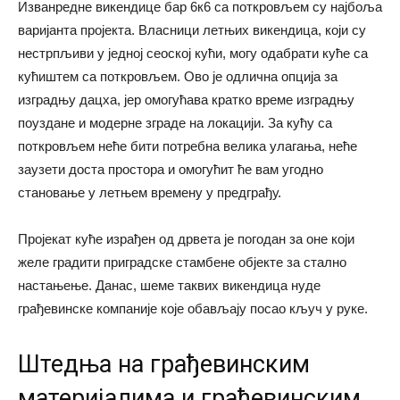
Изванредне викендице бар 6к6 са поткровљем су најбоља
варијанта пројекта. Власници летњих викендица, који су
нестрпљиви у једној сеоској кући, могу одабрати куће са
кућиштем са поткровљем. Ово је одлична опција за
изградњу дацха, јер омогућава кратко време изградњу
поуздане и модерне зграде на локацији. За кућу са
поткровљем неће бити потребна велика улагања, неће
заузети доста простора и омогућит ће вам угодно
становање у летњем времену у предграђу.
Пројекат куће израђен од дрвета је погодан за оне који
желе градити приградске стамбене објекте за стално
настањење. Данас, шеме таквих викендица нуде
грађевинске компаније које обављају посао кључ у руке.
Штедња на грађевинским
материјалима и грађевинским