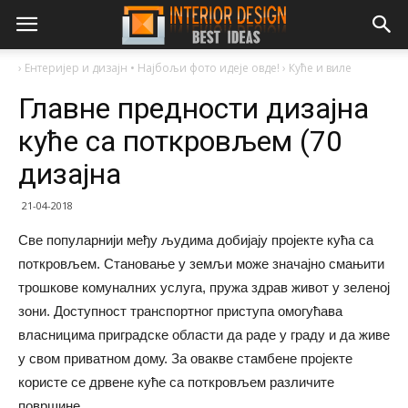
›
Ентеријер и дизајн • Најбољи фото идеје овде!
›
Куће и виле
Главне предности дизајна
куће са поткровљем (70
дизајна
21-04-2018
Све популарнији међу људима добијају пројекте кућа са
поткровљем. Становање у земљи може значајно смањити
трошкове комуналних услуга, пружа здрав живот у зеленој
зони. Доступност транспортног приступа омогућава
власницима приградске области да раде у граду и да живе
у свом приватном дому. За овакве стамбене пројекте
користе се дрвене куће са поткровљем различите
површине.