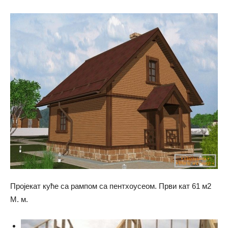
Пројекат куће са рампом са пентхоусеом. Први кат 61 м2
М. м.