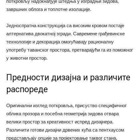
поткровљу надокнађује штедња у изградњи зидова,
завршних облога и топлотне изолације.
Једноспратна конструкција са високим кровом постаје
алтернатива двокатној згради. Савремене грађевинске
технологије и декорација омогућавају рационалну
употребу таванског простора, претварајући га из поможног
у животни простор.
Предности дизајна и различите
распореде
Оригинални изглед поткровља, присуство специфичног
облика прозора и посебна геометрија зидова отвара
велики простор за креативност испред дизајнера.
Различити готови дизајни дрвених кућа са пентхаусом
представљају опције за пројектовање таквог стана.