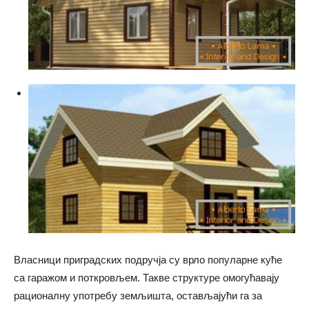
Власници приградских подручја су врло популарне куће
са гаражом и поткровљем. Такве структуре омогућавају
рационалну употребу земљишта, остављајући га за