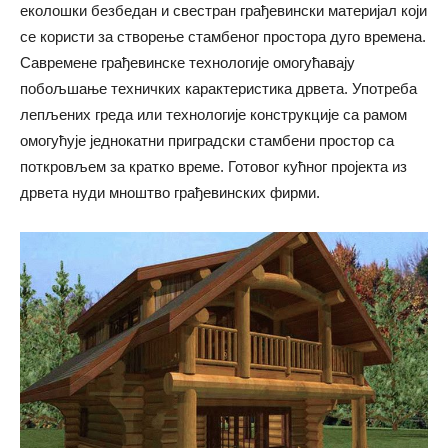
еколошки безбедан и свестран грађевински материјал који
се користи за створење стамбеног простора дуго времена.
Савремене грађевинске технологије омогућавају
побољшање техничких карактеристика дрвета. Употреба
лепљених греда или технологије конструкције са рамом
омогућује једнокатни приградски стамбени простор са
поткровљем за кратко време. Готовог кућног пројекта из
дрвета нуди мноштво грађевинских фирми.