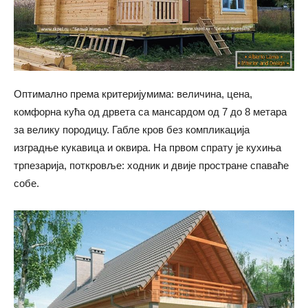
Оптимално према критеријумима: величина, цена,
комфорна кућа од дрвета са мансардом од 7 до 8 метара
за велику породицу. Габле кров без компликација
изградње кукавица и оквира. На првом спрату је кухиња
трпезарија, поткровље: ходник и двије простране спаваће
собе.