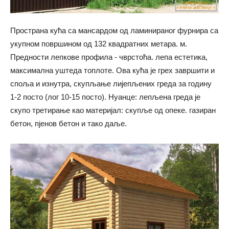
Пространа кућа са мансардом од ламинираног фурнира са
укупном површином од 132 квадратних метара. м.
Предности лепкове профила - чврстоћа. лепа естетика,
максимална уштеда топлоте. Ова кућа је грех завршити и
споља и изнутра, скупљање лијепљених греда за годину
1-2 посто (лог 10-15 посто). Нуанце: лепљена греда је
скупо третирање као материјал: скупље од опеке. газиран
бетон, пјенов бетон и тако даље.