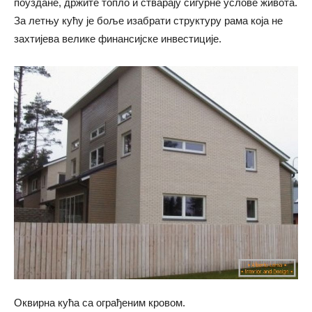
поуздане, држите топло и стварају сигурне услове живота.
За летњу кућу је боље изабрати структуру рама која не
захтијева велике финансијске инвестиције.
Оквирна кућа са ограђеним кровом.