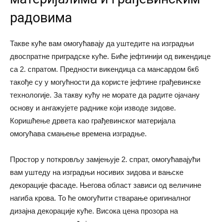
радовима
Такве куће вам омогућавају да уштедите на изградњи
двоспратне приградске куће. Биће јефтинији од викендице
са 2. спратом. Предности викендица са мансардом 6к6
такође су у могућности да користе јефтине грађевинске
технологије. За такву кућу не морате да радите ојачану
основу и ангажујете раднике који изводе зидове.
Коришћење дрвета као грађевинског материјала
омогућава смањење времена изградње.
Простор у поткровљу замјењује 2. спрат, омогућавајући
вам уштеду на изградњи носивих зидова и вањске
декорације фасаде. Његова област зависи од величине
нагиба крова. То ће омогућити стварање оригиналног
дизајна декорације куће. Висока цена прозора на